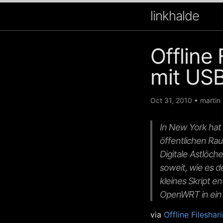
linkhalde
Offline 
mit US
Oct 31, 2010
•
martin
In New York hat
öffentlichen Rau
Digitale Astlöch
soweit, wie es d
kleines Skript 
OpenWRT in ein S
via
Offline Filesha