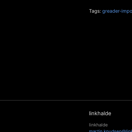
Tags:
greader-impo
linkhalde
linkhalde
martin.knudsen@lin