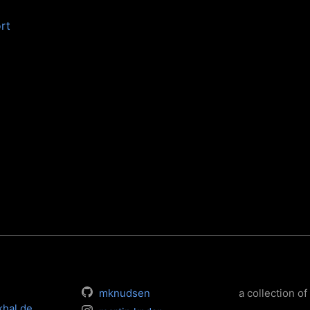
rt
mknudsen
a collection of 
khal.de