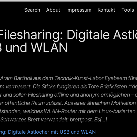
Search
About
Impressum
Kontakt
Tools
Filesharing: Digitale Ast
B und WLAN
 Aram Bartholl aus dem Technik-Kunst-Labor Eyebeam fünf
m vermauert. Die Sticks fungieren als Tote Briefkästen (“d
er und sollen Filesharing offline und anonym ermöglichen – 
er öffentliche Raum zulässt. Aus einer ähnlichen Motivation 
entstanden, welches WLAN-Router mit dem Linux-basierten
chwarzes Brett verwandelt: brettpost. Es[...]
ring: Digitale Astlöcher mit USB und WLAN